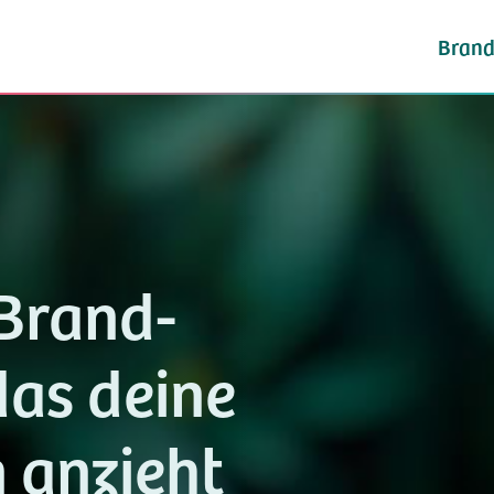
Brand
Brand-
as deine
anzieht