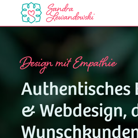
Design mit Empathie
Authentisches 
& Webdesign, d
Wunschkunden 